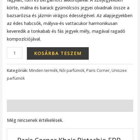
körte, málna és barack gyümölcsös jegyei olvadnak össze a
bazsarózsa és jázmin virágos édességével. Az alapjegyekben
az édes habcsók, mályva-és vattacukor harmonikusan
keveredik a tonkabab és fás jegyek mély, magával ragadó
kompozíciójával.
KOSÁRBA TESZEM
Kategóriák:
Minden termék
,
Női parfümök
,
Paris Corner
,
Uniszex
parfümök
Vélemények (0)
Még nincsenek értékelések.