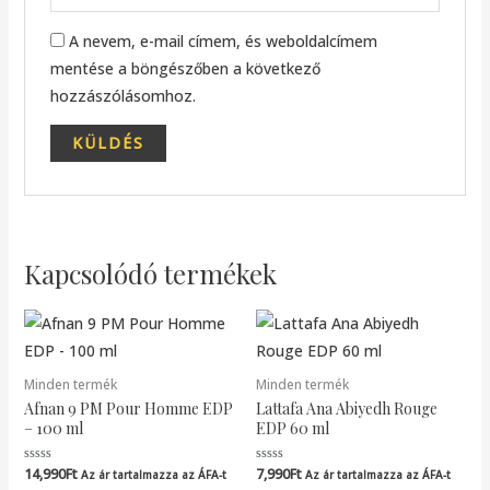
A nevem, e-mail címem, és weboldalcímem
mentése a böngészőben a következő
hozzászólásomhoz.
Kapcsolódó termékek
Minden termék
Minden termék
Afnan 9 PM Pour Homme EDP
Lattafa Ana Abiyedh Rouge
– 100 ml
EDP 60 ml
14,990
Ft
7,990
Ft
Értékelés:
Értékelés:
Az ár tartalmazza az ÁFA-t
Az ár tartalmazza az ÁFA-t
0
0