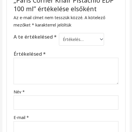
„Paris Corner Khair Pistachio EDP
100 ml” értékelése elsőként
Az e-mail címet nem tesszük közzé.
A kötelező
mezőket
*
karakterrel jelöltük
A te értékelésed
*
Értékelésed
*
Név
*
E-mail
*