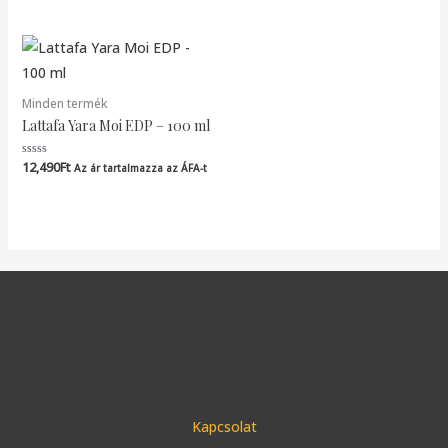
/
/
5
5
Minden termék
Lattafa Yara Moi EDP – 100 ml
12,490
Ft
Értékelés:
Az ár tartalmazza az ÁFA-t
0
/
5
Kapcsolat