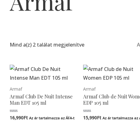
Armaf
Mind a(z) 2 találat megjelenítve
Armaf
Armaf
Armaf Club De Nuit Intense
Armaf Club de Nuit Wom
Man EDT 105 ml
EDP 105 ml
16,990
Ft
15,990
Ft
Értékelés:
Értékelés:
Az ár tartalmazza az ÁFA-t
Az ár tartalmazza az 
0
0
/
/
5
5