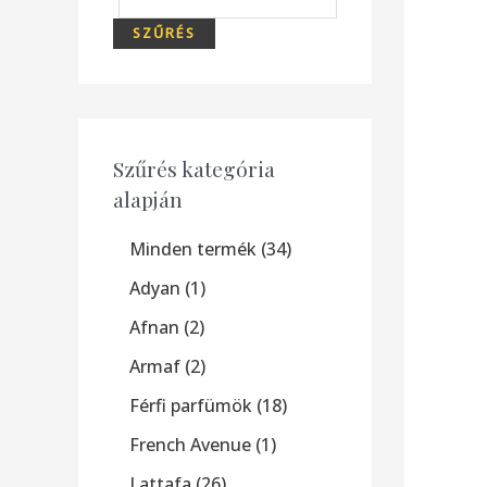
SZŰRÉS
Szűrés kategória
alapján
Minden termék
34
Adyan
1
Afnan
2
Armaf
2
Férfi parfümök
18
French Avenue
1
Lattafa
26