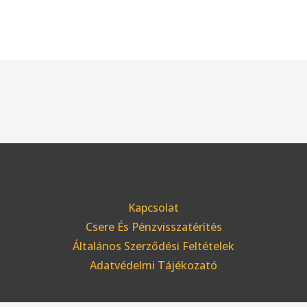
Kapcsolat
Csere És Pénzvisszatérítés
Általános Szerződési Feltételek
Adatvédelmi Tájékozató