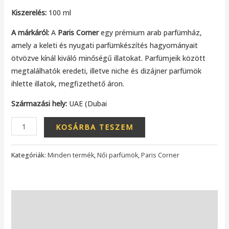
Kiszerelés:
100 ml
A márkáról:
A
Paris Corner
egy prémium arab parfümház,
amely a keleti és nyugati parfümkészítés hagyományait
ötvözve kínál kiváló minőségű illatokat. Parfümjeik között
megtalálhatók eredeti, illetve niche és dizájner parfümök
ihlette illatok, megfizethető áron.
Származási hely:
UAE (Dubai
KOSÁRBA TESZEM
Kategóriák:
Minden termék
,
Női parfümök
,
Paris Corner
További információk
Vélemények (0)