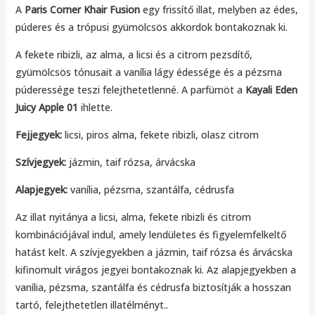
A
Paris Corner Khair Fusion
egy frissítő illat, melyben az édes,
púderes és a trópusi gyümölcsös akkordok bontakoznak ki.
A fekete ribizli, az alma, a licsi és a citrom pezsdítő,
gyümölcsös tónusait a vanília lágy édessége és a pézsma
púderessége teszi felejthetetlenné. A parfümöt a
Kayali Eden
Juicy Apple 01
ihlette.
Fejjegyek:
licsi, piros alma, fekete ribizli, olasz citrom
Szívjegyek:
jázmin, taif rózsa, árvácska
Alapjegyek:
vanília, pézsma, szantálfa, cédrusfa
Az illat nyitánya a licsi, alma, fekete ribizli és citrom
kombinációjával indul, amely lendületes és figyelemfelkeltő
hatást kelt. A szívjegyekben a jázmin, taif rózsa és árvácska
kifinomult virágos jegyei bontakoznak ki. Az alapjegyekben a
vanília, pézsma, szantálfa és cédrusfa biztosítják a hosszan
tartó, felejthetetlen illatélményt..