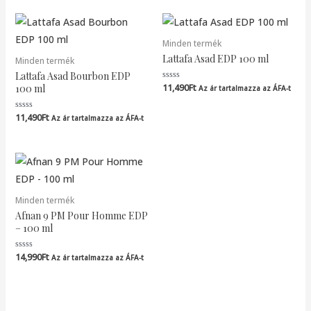
Minden termék
Lattafa Asad EDP 100 ml
Minden termék
Lattafa Asad Bourbon EDP
11,490
Ft
Értékelés:
100 ml
Az ár tartalmazza az ÁFA-t
0
/
5
11,490
Ft
Értékelés:
Az ár tartalmazza az ÁFA-t
0
/
5
Minden termék
Afnan 9 PM Pour Homme EDP
– 100 ml
14,990
Ft
Értékelés:
Az ár tartalmazza az ÁFA-t
0
/
5