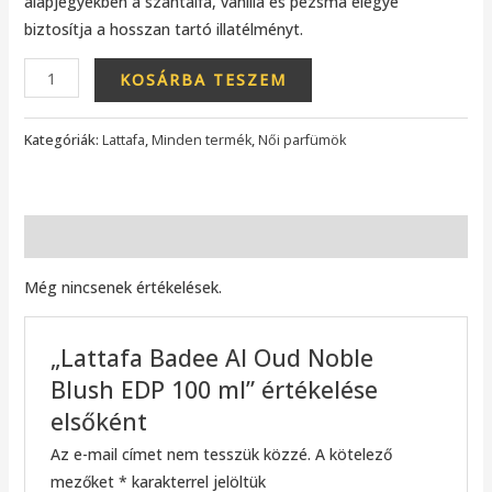
alapjegyekben a szantálfa, vanília és pézsma elegye
biztosítja a hosszan tartó illatélményt.
KOSÁRBA TESZEM
Kategóriák:
Lattafa
,
Minden termék
,
Női parfümök
Vélemények (0)
Még nincsenek értékelések.
„Lattafa Badee Al Oud Noble
Blush EDP 100 ml” értékelése
elsőként
Az e-mail címet nem tesszük közzé.
A kötelező
mezőket
*
karakterrel jelöltük