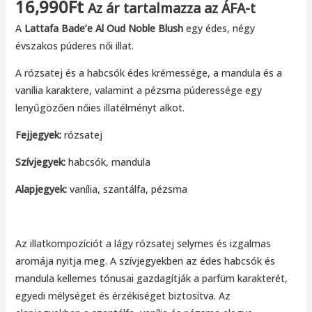
16,990
Ft
Az ár tartalmazza az ÁFA-t
A
Lattafa Bade’e Al Oud Noble Blush
egy édes, négy
évszakos púderes női illat.
A rózsatej és a habcsók édes krémessége, a mandula és a
vanília karaktere, valamint a pézsma púderessége egy
lenyűgözően nőies illatélményt alkot.
Fejjegyek:
rózsatej
Szívjegyek:
habcsók, mandula
Alapjegyek:
vanília, szantálfa, pézsma
Az illatkompozíciót a lágy rózsatej selymes és izgalmas
aromája nyitja meg. A szívjegyekben az édes habcsók és
mandula kellemes tónusai gazdagítják a parfüm karakterét,
egyedi mélységet és érzékiséget biztosítva. Az