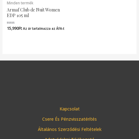
Minden termék
Armaf Club de Nuit Women
EDP 105 ml
15,990
Ft
Értékelés:
Az ár tartalmazza az ÁFA-t
0
/
5
Kapcsolat
Csere És Pénzvisszatérítés
Általános Szerződési Feltételek