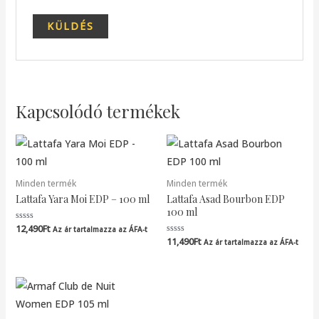
Kapcsolódó termékek
Minden termék
Minden termék
Lattafa Yara Moi EDP – 100 ml
Lattafa Asad Bourbon EDP
100 ml
12,490
Ft
Értékelés:
Az ár tartalmazza az ÁFA-t
0
11,490
Ft
Értékelés:
Az ár tartalmazza az ÁFA-t
/
0
5
/
5