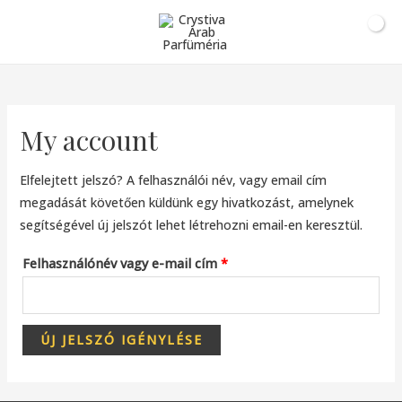
0
Ft
My account
Elfelejtett jelszó? A felhasználói név, vagy email cím
megadását követően küldünk egy hivatkozást, amelynek
segítségével új jelszót lehet létrehozni email-en keresztül.
Felhasználónév vagy e-mail cím
*
ÚJ JELSZÓ IGÉNYLÉSE